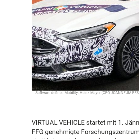
Software defined Mobility: Heinz Mayer (CEO JOANNEUM RESEA
VIRTUAL VEHICLE startet mit 1. Jän
FFG genehmigte Forschungszentrum u