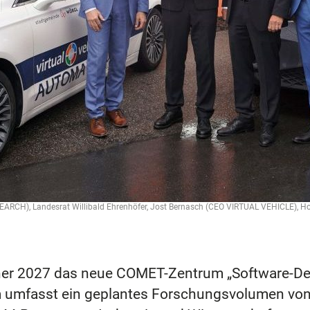
RCH), Landesrat Willibald Ehrenhöfer, Jost Bernasch (CEO VIRTUAL VEHICLE), Hor
ner 2027 das neue COMET-Zentrum „Software-Def
mfasst ein geplantes Forschungsvolumen von 24