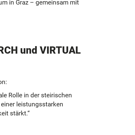
um in Graz – gemeinsam mit
RCH und VIRTUAL
on:
 Rolle in der steirischen
iner leistungsstarken
it stärkt.“