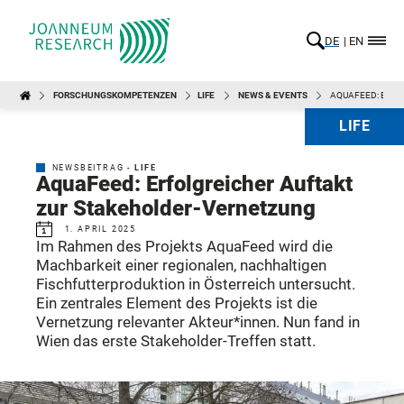
DE
EN
FORSCHUNGSKOMPETENZEN
LIFE
NEWS & EVENTS
AQUAFEED: ERFO
LIFE
NEWSBEITRAG -
LIFE
AquaFeed: Erfolgreicher Auftakt
zur Stakeholder-Vernetzung
1. APRIL 2025
Im Rahmen des Projekts AquaFeed wird die
Machbarkeit einer regionalen, nachhaltigen
Fischfutterproduktion in Österreich untersucht.
Ein zentrales Element des Projekts ist die
Vernetzung relevanter Akteur*innen. Nun fand in
Wien das erste Stakeholder-Treffen statt.