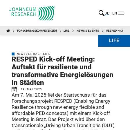
DE
EN
FORSCHUNGSKOMPETENZEN
LIFE
NEWS & EVENTS
RESPED KICK-OF
LIFE
NEWSBEITRAG -
LIFE
RESPED Kick-off Meeting:
Auftakt für resiliente und
transformative Energielösungen
in Städten
19. MAI 2025
Am 7. Mai 2025 fiel der Startschuss für das
Forschungsprojekt RESPED (Enabling Energy
Resilience through new energy flexible and
affordable PED concepts) mit einem Kick-off
Meeting in Graz. Das Projekt wird über den
transnationale „Driving Urban Transitions (DUT)