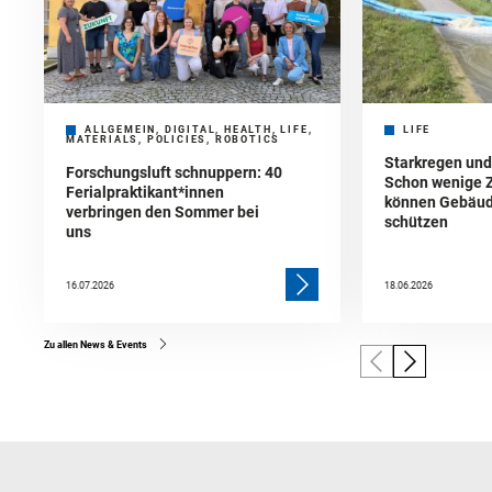
ALLGEMEIN, DIGITAL, HEALTH, LIFE,
LIFE
MATERIALS, POLICIES, ROBOTICS
Starkregen un
Forschungsluft schnuppern: 40
Schon wenige 
Ferialpraktikant*innen
können Gebäud
verbringen den Sommer bei
schützen
uns
16.07.2026
18.06.2026
Zu allen News & Events