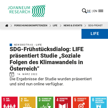
DE
EN
FORSCHUNGSKOMPETENZEN
LIFE
NEWS & EVENTS
SDG-FRÜHSTÜCKS
LIFE
NEWSBEITRAG -
LIFE
SDG-Frühstücksdialog: LIFE
präsentiert Studie „Soziale
Folgen des Klimawandels in
Österreich“
14. MÄRZ 2022
Die Ergebnisse der Studie wurden präsentiert
und sind nun online verfügbar.