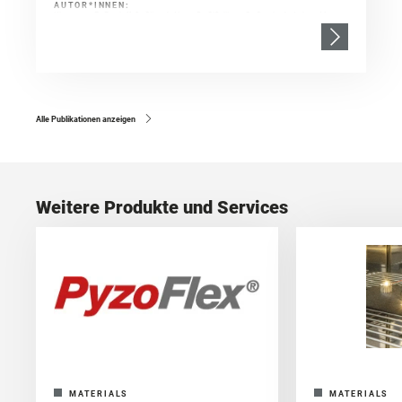
AUTOR*INNEN:
Khumwan, P., Ruttloff, S., Götz, J., Nees, D., O’Sullivan, C., Conde, A., Lohse, M.,
Wolf, C., Okulova, N., Brommert, J., Benauer, R., Katzmayr, I., Ladenhauf, N.,
Weigel, W., Skolimowski, M., Sonnleitner, M., Smolka, M., Haase, A., Stadlober, B.,
& Hesse, J.
Alle Publikationen anzeigen
Weitere Produkte und Services
MATERIALS
MATERIALS