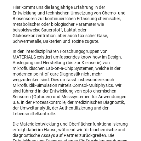
Hier kommt uns die langjährige Erfahrung in der
Entwicklung und technischen Umsetzung von Chemo- und
Biosensoren zur kontinuierlichen Erfassung chemischer,
metabolischer oder biologischer Parameter wie
beispielsweise Sauerstoff, Laktat oder
Glukosekonzentration, aber auch toxischer Gase,
Schwermetalle, Bakterien und Toxine zugute.
In den interdisziplinären Forschungsgruppen von
MATERIALS existiert umfassendes know-how im Design,
Auslegung und Herstellung (bis zur Kleinserie) von
mikrofluidischen Lab-on-a-Chip Systemen, welche in der
modernen point-of-care Diagnostik nicht mehr
wegzudenken sind. Dies umfasst insbesondere auch
Mikrofluidik-Simulation mittels Comsol-Multiphysics. Wir
sind führend in der Entwicklung von opto-chemischen
Sensoren (Optoden) und Messsystemen für Anwendungen
u.a. in der Prozesskontrolle, der medizinischen Diagnostik,
der Umweltanalytik, der Authentifizierung und der
Lebensmittelkontrolle.
Die Materialentwicklung und Oberflächenfunktionalisierung
erfolgt dabei im Hause, während wir für biochemische und
diagnostische Assays auf Partner zurückgreifen. Die
Entwicklung von Sensorsystemen für Spezialanwendungen