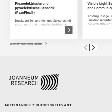
Piezoelektrische und
Visible Light S
pyroelektrische Sensorik
and Communica
(PyzoFlex®)
Kostengünstige L
Funktionserweiter
Druckbare Sensortinten und Sensoren mit
basierter Beleuch
piezo-, pyro- und magneto-elektrischen
Visible Light Com
Eigenschaften
Light Positioning,
Sensing
Zu allen Produkten und Services
MITEINANDER ZUKUNFTSRELEVANT