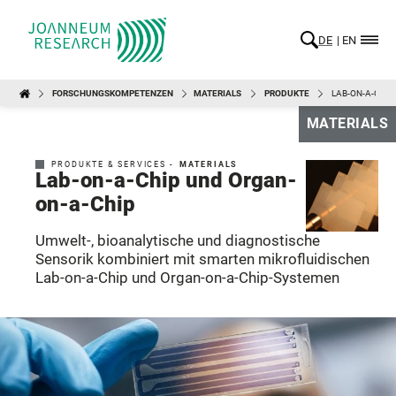
DE
EN
FORSCHUNGSKOMPETENZEN
MATERIALS
PRODUKTE
LAB-ON-A-CHIP
MATERIALS
PRODUKTE & SERVICES -
MATERIALS
Lab-on-a-Chip und Organ-
on-a-Chip
Umwelt-, bioanalytische und diagnostische
Sensorik kombiniert mit smarten mikrofluidischen
Lab-on-a-Chip und Organ-on-a-Chip-Systemen