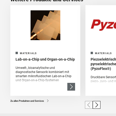
MATERIALS
MATERIALS
Lab-on-a-Chip und Organ-on-a-Chip
Piezoelektrisc
pyroelektrisch
Umwelt-, bioanalytische und
(PyzoFlex®)
diagnostische Sensorik kombiniert mit
smarten mikrofluidischen Lab-on-a-Chip
Druckbare Sensort
und Organ-on-a-Chip-Systemen
piezo-, pyro- und
Eigenschaften
Zu allen Produkten und Services