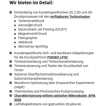
Wir bieten im Detail:
Entwicklung von kundenspezifischen 2D, 2,5D und 3D-
Druckprozessen mit den
verfügbaren Technologien
:
Tintenstrahldruck
Aerosoljet-Druck
Electrostatic Jet Printing (ESJET)
Magnetventil-Druck
Flexographie
Siebdruck
Microarray-Spotting
Kundenspezifische Soft- und Hardware Adaptierungen
für die Druckplattform
PIXDRO LP50
Tintenentwicklung und Tintencharakterisierung
Tintenevaluierung und Testen der Druckbarkeit von
Tinten
Substrat-Oberflächenfunktionalisierung und
Substratcharakterisierung
Waveform-Optimerung über Dropwatcher-Experimente
(Inkjet)
Thermisches und Photonisches Postprocessing
Charakterisierung mittels optischer Mikroskopie, AFM,
SEM
Leitfähigkeitstests von gedruckten Strukturen