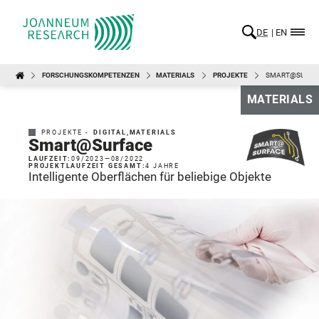
DE
EN
FORSCHUNGSKOMPETENZEN
MATERIALS
PROJEKTE
SMART@SURFA
MATERIALS
PROJEKTE -
DIGITAL
,
MATERIALS
Smart@Surface
LAUFZEIT:
09/2023
—
08/2022
PROJEKTLAUFZEIT GESAMT:
4 JAHRE
Intelligente Oberflächen für beliebige Objekte