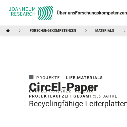
Über uns
Forschungskompetenzen
FORSCHUNGSKOMPETENZEN
MATERIALS
PROJEKTE -
LIFE
,
MATERIALS
CircEl-Paper
LAUFZEIT:
09/2022
—
02/2026
PROJEKTLAUFZEIT GESAMT:
3,5 JAHRE
Recyclingfähige Leiterplatte