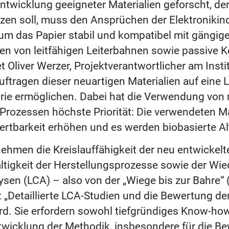
twicklung geeigneter Materialien geforscht, den
zen soll, muss den Ansprüchen der Elektronikind
e, um das Papier stabil und kompatibel mit gäng
en von leitfähigen Leiterbahnen sowie passive 
t Oliver Werzer, Projektverantwortlicher am Inst
ftragen dieser neuartigen Materialien auf eine L
trie ermöglichen. Dabei hat die Verwendung vo
Prozessen höchste Priorität: Die verwendeten Ma
barkeit erhöhen und es werden biobasierte Alte
nehmen die Kreislauffähigkeit der neu entwickelt
ltigkeit der Herstellungsprozesse sowie der Wi
sen (LCA) – also von der „Wiege bis zur Bahre“ (
: „Detaillierte LCA-Studien und die Bewertung der 
d. Sie erfordern sowohl tiefgründiges Know-how
wicklung der Methodik, insbesondere für die Bew