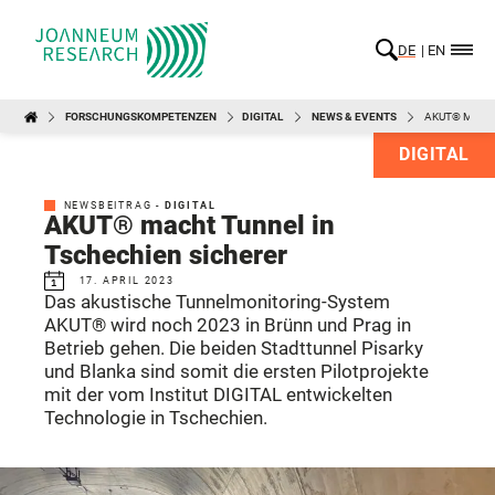
DE
EN
FORSCHUNGSKOMPETENZEN
DIGITAL
NEWS & EVENTS
AKUT® MACHT
DIGITAL
NEWSBEITRAG -
DIGITAL
AKUT® macht Tunnel in
Tschechien sicherer
17. APRIL 2023
Das akustische Tunnelmonitoring-System
AKUT® wird noch 2023 in Brünn und Prag in
Betrieb gehen. Die beiden Stadttunnel Pisarky
und Blanka sind somit die ersten Pilotprojekte
mit der vom Institut DIGITAL entwickelten
Technologie in Tschechien.