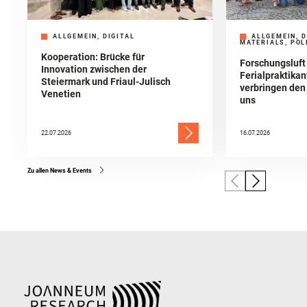
ALLGEMEIN, DIGITAL
ALLGEMEIN, D
MATERIALS, POL
Kooperation: Brücke für
Forschungsluft
Innovation zwischen der
Ferialpraktika
Steiermark und Friaul-Julisch
verbringen de
Venetien
uns
22.07.2026
16.07.2026
Zu allen News & Events