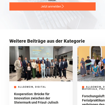
werden.
Jetzt anmelden
Weitere Beiträge aus der Kategorie
ALLGEMEIN, DIGITAL
ALLGEMEIN, D
MATERIALS, POL
Kooperation: Brücke für
Forschungsluft
Innovation zwischen der
Ferialpraktika
Steiermark und Friaul-Julisch
verbringen de