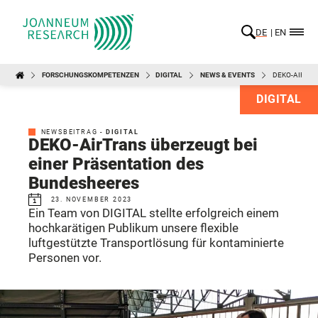
DE
EN
FORSCHUNGSKOMPETENZEN
DIGITAL
NEWS & EVENTS
DEKO-AIRTRA
DIGITAL
NEWSBEITRAG -
DIGITAL
DEKO-AirTrans überzeugt bei
einer Präsentation des
Bundesheeres
23. NOVEMBER 2023
Ein Team von DIGITAL stellte erfolgreich einem
hochkarätigen Publikum unsere flexible
luftgestützte Transportlösung für kontaminierte
Personen vor.