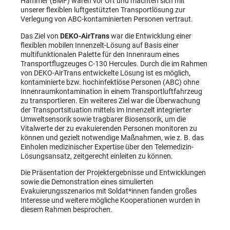
Hammer (BMF) waren vor Ort und machten sich mit
unserer flexiblen luftgestützten Transportlösung zur
Verlegung von ABC-kontaminierten Personen vertraut.
Das Ziel von
DEKO-AirTrans
war die Entwicklung einer
flexiblen mobilen Innenzelt-Lösung auf Basis einer
multifunktionalen Palette für den Innenraum eines
Transportflugzeuges C-130 Hercules. Durch die im Rahmen
von DEKO-AirTrans entwickelte Lösung ist es möglich,
kontaminierte bzw. hochinfektiöse Personen (ABC) ohne
Innenraumkontamination in einem Transportluftfahrzeug
zu transportieren. Ein weiteres Ziel war die Überwachung
der Transportsituation mittels im Innenzelt integrierter
Umweltsensorik sowie tragbarer Biosensorik, um die
Vitalwerte der zu evakuierenden Personen monitoren zu
können und gezielt notwendige Maßnahmen, wie z. B. das
Einholen medizinischer Expertise über den Telemedizin-
Lösungsansatz, zeitgerecht einleiten zu können.
Die Präsentation der Projektergebnisse und Entwicklungen
sowie die Demonstration eines simulierten
Evakuierungsszenarios mit Soldat*innen fanden großes
Interesse und weitere mögliche Kooperationen wurden in
diesem Rahmen besprochen.