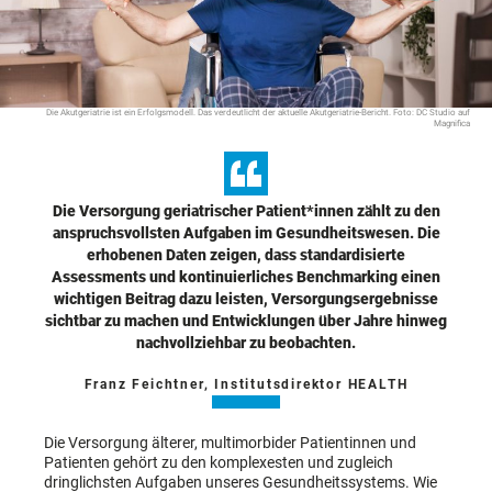
Die Akutgeriatrie ist ein Erfolgsmodell. Das verdeutlicht der aktuelle Akutgeriatrie-Bericht. Foto: DC Studio auf
Magnifica
Die Versorgung geriatrischer Patient*innen zählt zu den
anspruchsvollsten Aufgaben im Gesundheitswesen. Die
erhobenen Daten zeigen, dass standardisierte
Assessments und kontinuierliches Benchmarking einen
wichtigen Beitrag dazu leisten, Versorgungsergebnisse
sichtbar zu machen und Entwicklungen über Jahre hinweg
nachvollziehbar zu beobachten.
Franz Feichtner, Institutsdirektor HEALTH
Die Versorgung älterer, multimorbider Patientinnen und
Patienten gehört zu den komplexesten und zugleich
dringlichsten Aufgaben unseres Gesundheitssystems. Wie