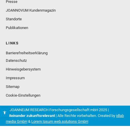
Presse
JOANNOVUM Kundenmagazin
Standorte
Publikationen
LINKS
Barrierefreiheitserklärung
Datenschutz
Hinweisgebersystem
Impressum
Sitemap
Cookie-Einstellungen
© JOANNEUM RESEARCH Forschungsgesellschaft mbH 2025 |
Miteinander zukunftsrelevant
| Alle Rechte vorbehalten. Created by
idlab
media GmbH
&
Lorem Ipsum web.solutions GmbH