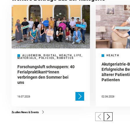
ALLGEMEIN, DIGITAL, HEALTH, LIFE,
HEALTH
MATERIALS, POLICIES, ROBOTICS
Akutgeriatrie-B
Forschungsluft schnuppern: 40
Erfolgreiche B
Ferialpraktikant*innen
älterer Patient
verbringen den Sommer bei
Patienten
uns
16.07.2026
02.06.2026
Zu allen News & Events