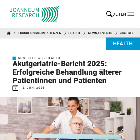
DE
EN
FORSCHUNGSKOMPETENZEN
HEALTH
NEWS & EVENTS
AKUTGERIATR
HEALTH
NEWSBEITRAG -
HEALTH
Akutgeriatrie-Bericht 2025:
Erfolgreiche Behandlung älterer
Patientinnen und Patienten
2. JUNI 2026