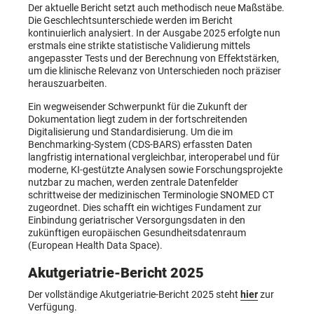
Der aktuelle Bericht setzt auch methodisch neue Maßstäbe.
Die Geschlechtsunterschiede werden im Bericht
kontinuierlich analysiert. In der Ausgabe 2025 erfolgte nun
erstmals eine strikte statistische Validierung mittels
angepasster Tests und der Berechnung von Effektstärken,
um die klinische Relevanz von Unterschieden noch präziser
herauszuarbeiten.
Ein wegweisender Schwerpunkt für die Zukunft der
Dokumentation liegt zudem in der fortschreitenden
Digitalisierung und Standardisierung. Um die im
Benchmarking-System (CDS-BARS) erfassten Daten
langfristig international vergleichbar, interoperabel und für
moderne, KI-gestützte Analysen sowie Forschungsprojekte
nutzbar zu machen, werden zentrale Datenfelder
schrittweise der medizinischen Terminologie SNOMED CT
zugeordnet. Dies schafft ein wichtiges Fundament zur
Einbindung geriatrischer Versorgungsdaten in den
zukünftigen europäischen Gesundheitsdatenraum
(European Health Data Space).
Akutgeriatrie-Bericht 2025
Der vollständige Akutgeriatrie-Bericht 2025 steht
hier
zur
Verfügung.