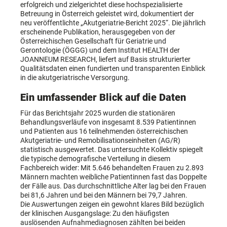
erfolgreich und zielgerichtet diese hochspezialisierte
Betreuung in Österreich geleistet wird, dokumentiert der
neu veröffentlichte „Akutgeriatrie-Bericht 2025“. Die jährlich
erscheinende Publikation, herausgegeben von der
Österreichischen Gesellschaft für Geriatrie und
Gerontologie (ÖGGG) und dem Institut HEALTH der
JOANNEUM RESEARCH, liefert auf Basis strukturierter
Qualitätsdaten einen fundierten und transparenten Einblick
in die akutgeriatrische Versorgung.
Ein umfassender Blick auf die Daten
Für das Berichtsjahr 2025 wurden die stationären
Behandlungsverläufe von insgesamt 8.539 Patientinnen
und Patienten aus 16 teilnehmenden österreichischen
Akutgeriatrie- und Remobilisationseinheiten (AG/R)
statistisch ausgewertet. Das untersuchte Kollektiv spiegelt
die typische demografische Verteilung in diesem
Fachbereich wider: Mit 5.646 behandelten Frauen zu 2.893
Männern machten weibliche Patientinnen fast das Doppelte
der Fälle aus. Das durchschnittliche Alter lag bei den Frauen
bei 81,6 Jahren und bei den Männern bei 79,7 Jahren.
Die Auswertungen zeigen ein gewohnt klares Bild bezüglich
der klinischen Ausgangslage: Zu den häufigsten
auslösenden Aufnahmediagnosen zählten bei beiden