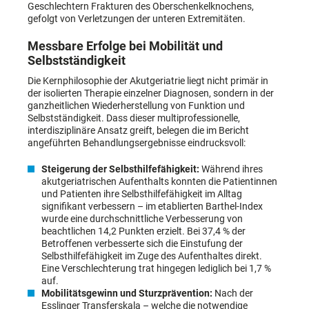
Geschlechtern Frakturen des Oberschenkelknochens,
gefolgt von Verletzungen der unteren Extremitäten.
Messbare Erfolge bei Mobilität und
Selbstständigkeit
Die Kernphilosophie der Akutgeriatrie liegt nicht primär in
der isolierten Therapie einzelner Diagnosen, sondern in der
ganzheitlichen Wiederherstellung von Funktion und
Selbstständigkeit. Dass dieser multiprofessionelle,
interdisziplinäre Ansatz greift, belegen die im Bericht
angeführten Behandlungsergebnisse eindrucksvoll:
Steigerung der Selbsthilfefähigkeit:
Während ihres
akutgeriatrischen Aufenthalts konnten die Patientinnen
und Patienten ihre Selbsthilfefähigkeit im Alltag
signifikant verbessern – im etablierten Barthel-Index
wurde eine durchschnittliche Verbesserung von
beachtlichen 14,2 Punkten erzielt. Bei 37,4 % der
Betroffenen verbesserte sich die Einstufung der
Selbsthilfefähigkeit im Zuge des Aufenthaltes direkt.
Eine Verschlechterung trat hingegen lediglich bei 1,7 %
auf.
Mobilitätsgewinn und Sturzprävention:
Nach der
Esslinger Transferskala – welche die notwendige