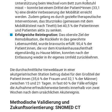
Unterstützung beim Wechsel vom Bett zum Rollstuhl
misst – konnte bei einem Drittel der Patient*innen (33,1
%) eine direkte Verbesserung der Mobilität erreicht
werden. Zudem gelang es durch gezielte therapeutische
Interventionen, das Sturzrisiko (gemessen mit dem
Mobilitätstest nach Tinetti) bei 40,5 % der Patientinnen
und Patienten aktiv zu senken.
Erfolgreiche Reintegration:
Das oberste Ziel der
Remobilisation, die Rückkehr in das gewohnte
Lebensumfeld, wurde bravourös erfüllt: 90,4 % der
Patient:innen, die vor dem Krankenhausaufenthalt
eigenständig zu Hause lebten, konnten nach der
Entlassung wieder in ihr eigenes Umfeld zurückkehren.
Die durchschnittliche Verweildauer in einer
akutgeriatrischen Station betrug dabei für den Großteil der
Patient:innen (35,6 % der Frauen und 32,1 % der Männer)
zwischen 15 und 21 Tagen. In fast 60 % der Fälle erfolgte
die Aufnahme erfreulicherweise bereits innerhalb von zwei
Wochen nach dem ursächlichen Akutereignis.
Methodische Validierung und
Zukunftsorientierung: SNOMED CT