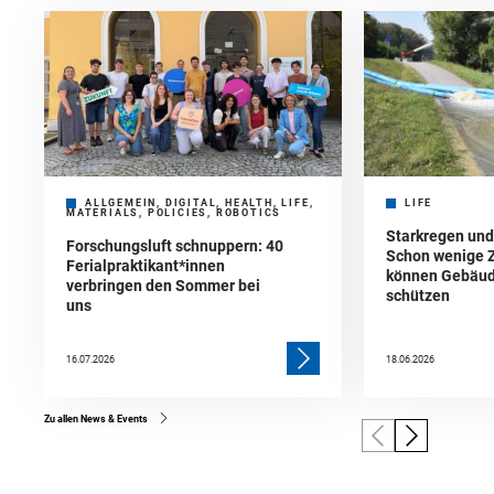
ALLGEMEIN, DIGITAL, HEALTH, LIFE,
LIFE
MATERIALS, POLICIES, ROBOTICS
Starkregen un
Forschungsluft schnuppern: 40
Schon wenige 
Ferialpraktikant*innen
können Gebäud
verbringen den Sommer bei
schützen
uns
16.07.2026
18.06.2026
Zu allen News & Events