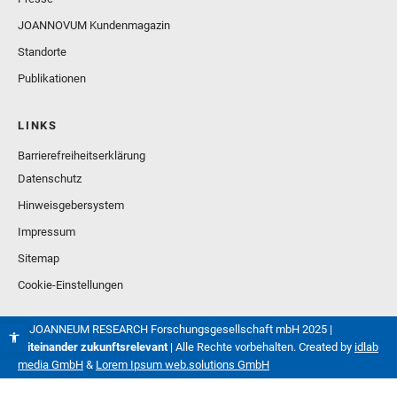
JOANNOVUM Kundenmagazin
Standorte
Publikationen
LINKS
Barrierefreiheitserklärung
Datenschutz
Hinweisgebersystem
Impressum
Sitemap
Cookie-Einstellungen
© JOANNEUM RESEARCH Forschungsgesellschaft mbH 2025 |
Miteinander zukunftsrelevant
| Alle Rechte vorbehalten. Created by
idlab
media GmbH
&
Lorem Ipsum web.solutions GmbH