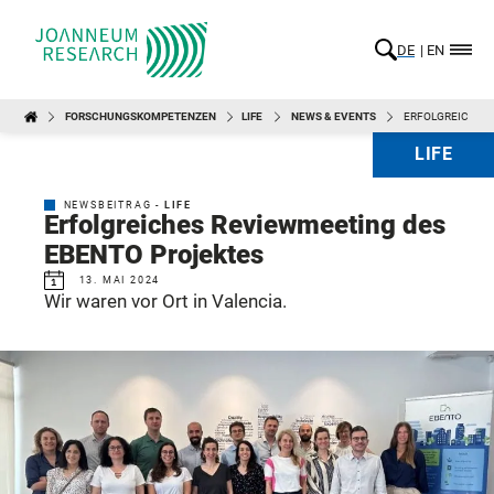
DE
EN
FORSCHUNGSKOMPETENZEN
LIFE
NEWS & EVENTS
ERFOLGREICHES 
LIFE
NEWSBEITRAG -
LIFE
Erfolgreiches Reviewmeeting des
EBENTO Projektes
13. MAI 2024
Wir waren vor Ort in Valencia.