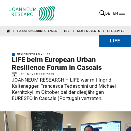
DE
EN
FORSCHUNGSKOMPETENZEN
LIFE
NEWS & EVENTS
LIFE BEIM EUROP
LIFE
NEWSBEITRAG -
LIFE
LIFE beim European Urban
Resilience Forum in Cascais
20. NOVEMBER 2023
JOANNEUM RESEARCH – LIFE war mit Ingrid
Kaltenegger, Francesca Tedeschini und Michael
Kernitzkyi im Oktober bei der diesjährigen
EURESFO in Cascais (Portugal) vertreten.