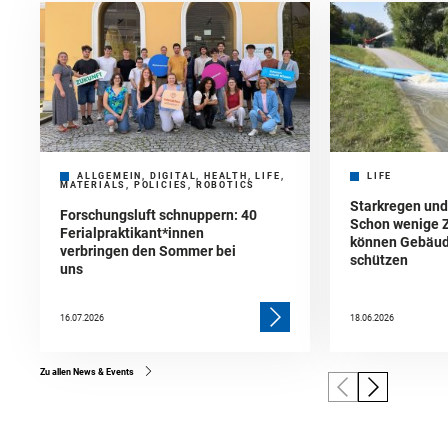
ALLGEMEIN, DIGITAL, HEALTH, LIFE,
LIFE
MATERIALS, POLICIES, ROBOTICS
Starkregen un
Forschungsluft schnuppern: 40
Schon wenige 
Ferialpraktikant*innen
können Gebäud
verbringen den Sommer bei
schützen
uns
16.07.2026
18.06.2026
Zu allen News & Events