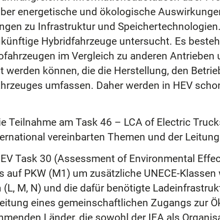
 über energetische und ökologische Auswirkunge
ngen zu Infrastruktur und Speichertechnologie
künftige Hybridfahrzeuge untersucht. Es besteht
ahrzeugen im Vergleich zu anderen Antrieben u
erden können, die die Herstellung, den Betrieb 
Fahrzeuges umfassen. Daher werden in HEV scho
die Teilnahme am Task 46 – LCA of Electric Truc
nternational vereinbarten Themen und der Leitun
HEV Task 30 (Assessment of Environmental Effect
us auf PKW (M1) um zusätzliche UNECE-Klassen w
L, M, N) und die dafür benötigte Ladeinfrastruk
arbeitung eines gemeinschaftlichen Zugangs zur 
ehmenden Länder, die sowohl der IEA als Organis