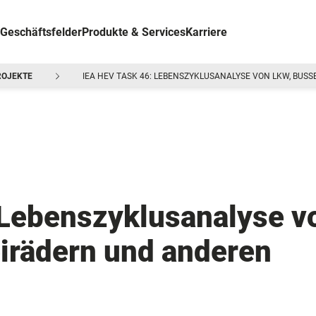
Geschäftsfelder
Produkte & Services
Karriere
ROJEKTE
IEA HEV TASK 46: LEBENSZYKLUSANALYSE VON LKW, BUS
 Lebenszyklusanalyse v
irädern und anderen