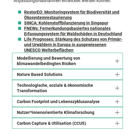
Anpassungsmaßnahmen entwickelt werden können.
RestorEO: Monitoringsystem für Biodiversität und
Ökosystemrestaurierung
SINCA: Kohlenstoffbilanzierung in Singapur
FNEWs: Fernerkundungsbasiertes nationales
Erfassungssystem für Waldschäden in Deutschland
Life Prognoses: Stärkung des Schutzes von Primär-
und Urwäldern in Europa in ausgewiesenen
UNESCO Welterbeflächen
Modellierung und Bewertung von
klimawandelbedingten Risiken
Nature Based Solutions
Technologische, soziale & ökonomische
Transformation
Carbon Footprint und Lebenszyklusanalyse
Nutzer*innenorientierte Klimaforschung
Carbon Capture & Utilisation (CCUS)