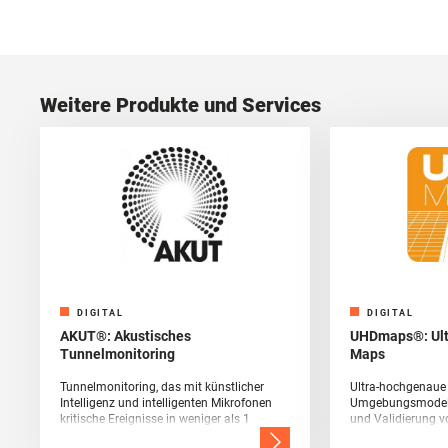
Weitere Produkte und Services
DIGITAL
DIGITAL
AKUT®: Akustisches
UHDmaps®: Ultr
Tunnelmonitoring
Maps
Tunnelmonitoring, das mit künstlicher
Ultra-hochgenaue
Intelligenz und intelligenten Mikrofonen
Umgebungsmodelle
kritische Ereignisse in weniger als 1
und Validierung v
Sekunde detektiert.
Sensorik