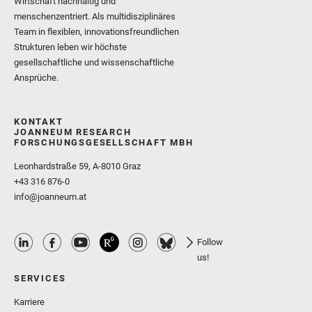
Wirtschaft nachhaltig und
menschenzentriert. Als multidisziplinäres
Team in flexiblen, innovationsfreundlichen
Strukturen leben wir höchste
gesellschaftliche und wissenschaftliche
Ansprüche.
KONTAKT
JOANNEUM RESEARCH
FORSCHUNGSGESELLSCHAFT MBH
Leonhardstraße 59, A-8010 Graz
+43 316 876-0
info@joanneum.at
Follow
us!
SERVICES
Karriere