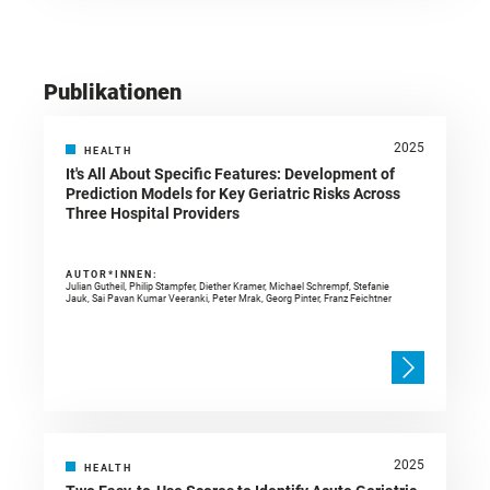
Publikationen
2025
HEALTH
It's All About Specific Features: Development of
Prediction Models for Key Geriatric Risks Across
Three Hospital Providers
AUTOR*INNEN:
Julian Gutheil, Philip Stampfer, Diether Kramer, Michael Schrempf, Stefanie
Jauk, Sai Pavan Kumar Veeranki, Peter Mrak, Georg Pinter, Franz Feichtner
2025
HEALTH