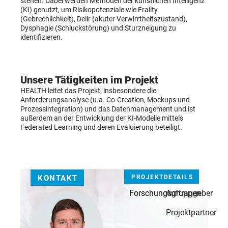
stehen. Dabei werden Methoden der künstlichen Intelligenz
(KI) genutzt, um Risikopotenziale wie Frailty
(Gebrechlichkeit), Delir (akuter Verwirrtheitszustand),
Dysphagie (Schluckstörung) und Sturzneigung zu
identifizieren.
Unsere Tätigkeiten im Projekt
HEALTH leitet das Projekt, insbesondere die
Anforderungsanalyse (u.a. Co-Creation, Mockups und
Prozessintegration) und das Datenmanagement und ist
außerdem an der Entwicklung der KI-Modelle mittels
Federated Learning und deren Evaluierung beteiligt.
KONTAKT
PROJEKTDETAILS
Forschungsgruppen
Auftraggeber
Projektpartner