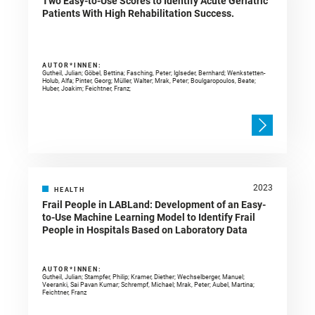
Two Easy-to-Use Scores to Identify Acute Geriatric
Patients With High Rehabilitation Success.
AUTOR*INNEN:
Gutheil, Julian; Göbel, Bettina; Fasching, Peter; Iglseder, Bernhard; Wenkstetten-
Holub, Alfa; Pinter, Georg; Müller, Walter; Mrak, Peter; Boulgaropoulos, Beate;
Huber, Joakim; Feichtner, Franz;
2023
HEALTH
Frail People in LABLand: Development of an Easy-
to-Use Machine Learning Model to Identify Frail
People in Hospitals Based on Laboratory Data
AUTOR*INNEN:
Gutheil, Julian; Stampfer, Philip; Kramer, Diether; Wechselberger, Manuel;
Veeranki, Sai Pavan Kumar; Schrempf, Michael; Mrak, Peter; Aubel, Martina;
Feichtner, Franz