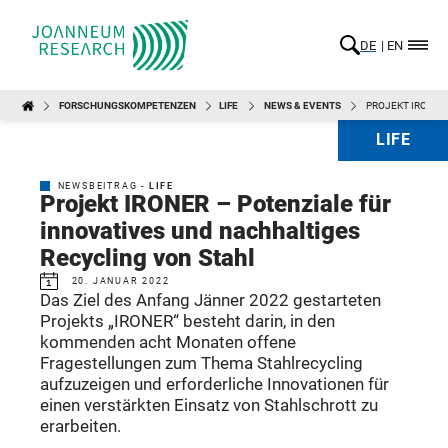
DE
EN
FORSCHUNGSKOMPETENZEN
LIFE
NEWS & EVENTS
PROJEKT IRONER
LIFE
NEWSBEITRAG -
LIFE
Projekt IRONER – Potenziale für
innovatives und nachhaltiges
Recycling von Stahl
20. JANUAR 2022
Das Ziel des Anfang Jänner 2022 gestarteten
Projekts „IRONER“ besteht darin, in den
kommenden acht Monaten offene
Fragestellungen zum Thema Stahlrecycling
aufzuzeigen und erforderliche Innovationen für
einen verstärkten Einsatz von Stahlschrott zu
erarbeiten.