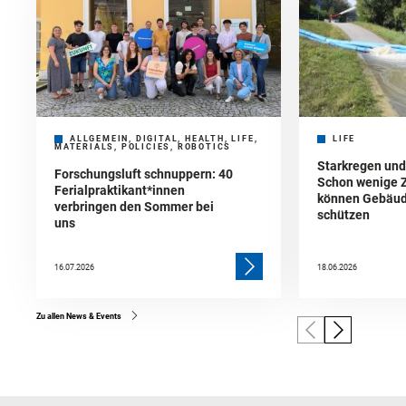
ALLGEMEIN, DIGITAL, HEALTH, LIFE,
LIFE
MATERIALS, POLICIES, ROBOTICS
Starkregen un
Forschungsluft schnuppern: 40
Schon wenige 
Ferialpraktikant*innen
können Gebäud
verbringen den Sommer bei
schützen
uns
16.07.2026
18.06.2026
Zu allen News & Events