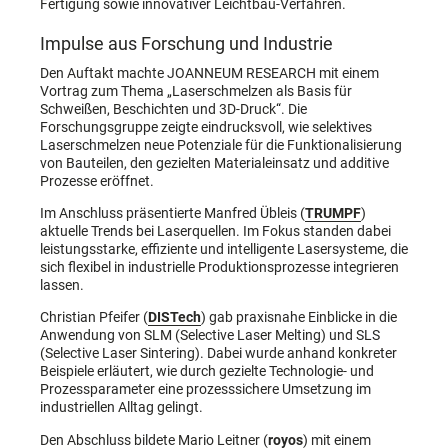
Fertigung sowie innovativer Leichtbau-Verfahren.
Impulse aus Forschung und Industrie
Den Auftakt machte JOANNEUM RESEARCH mit einem
Vortrag zum Thema „Laserschmelzen als Basis für
Schweißen, Beschichten und 3D-Druck“. Die
Forschungsgruppe zeigte eindrucksvoll, wie selektives
Laserschmelzen neue Potenziale für die Funktionalisierung
von Bauteilen, den gezielten Materialeinsatz und additive
Prozesse eröffnet.
Im Anschluss präsentierte Manfred Übleis (
TRUMPF
)
aktuelle Trends bei Laserquellen. Im Fokus standen dabei
leistungsstarke, effiziente und intelligente Lasersysteme, die
sich flexibel in industrielle Produktionsprozesse integrieren
lassen.
Christian Pfeifer (
DISTech
) gab praxisnahe Einblicke in die
Anwendung von SLM (Selective Laser Melting) und SLS
(Selective Laser Sintering). Dabei wurde anhand konkreter
Beispiele erläutert, wie durch gezielte Technologie- und
Prozessparameter eine prozesssichere Umsetzung im
industriellen Alltag gelingt.
Den Abschluss bildete Mario Leitner (
royos
) mit einem