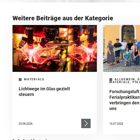
Weitere Beiträge aus der Kategorie
MATERIALS
ALLGEMEIN, D
MATERIALS, POL
Lichtwege im Glas gezielt
Forschungsluft
steuern
Ferialpraktika
verbringen de
uns
05.08.2026
16.07.2026