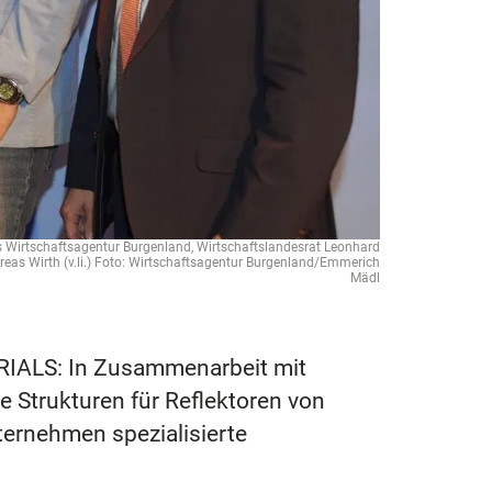
 Wirtschaftsagentur Burgenland, Wirtschaftslandesrat Leonhard
s Wirth (v.li.) Foto: Wirtschaftsagentur Burgenland/Emmerich
Mädl
ERIALS: In Zusammenarbeit mit
 Strukturen für Reflektoren von
ternehmen spezialisierte