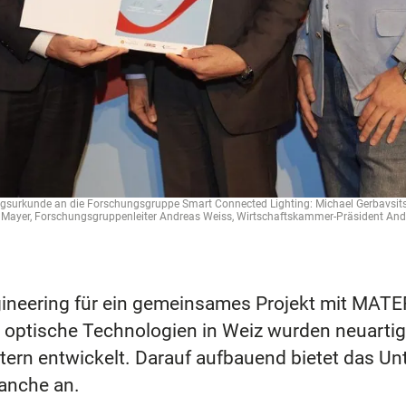
gsurkunde an die Forschungsgruppe Smart Connected Lighting: Michael Gerbavsits
r, Forschungsgruppenleiter Andreas Weiss, Wirtschaftskammer-Präsident Andrea
Engineering für ein gemeinsames Projekt mit MAT
optische Technologien in Weiz wurden neuartige
ern entwickelt. Darauf aufbauend bietet das Un
ranche an.