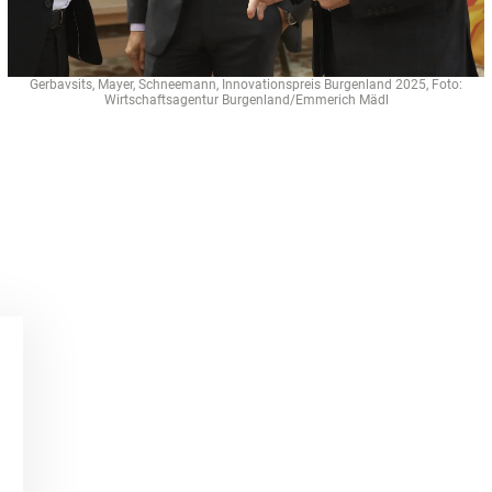
Gerbavsits, Mayer, Schneemann, Innovationspreis Burgenland 2025, Foto:
Wirtschaftsagentur Burgenland/Emmerich Mädl