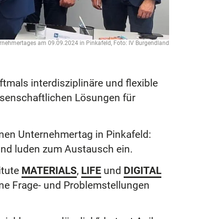
ernehmertages am 09.09.2024 in Pinkafeld, Foto: IV Burgendland
tmals interdisziplinäre und flexible
senschaftlichen Lösungen für
 Unternehmertag in Pinkafeld:
 und luden zum Austausch ein.
itute
MATERIALS
,
LIFE
und
DIGITAL
ne Frage- und Problemstellungen