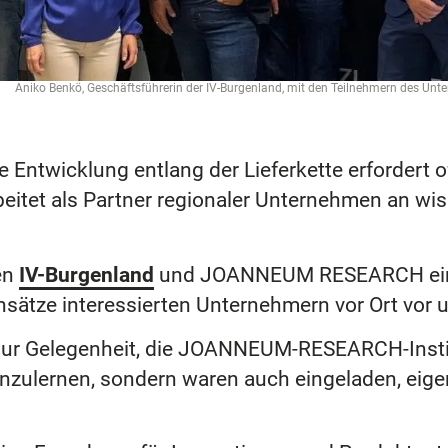
Aniko Benkö, Geschäftsführerin der IV-Burgenland, mit den Teilnehmern des Unt
 Entwicklung entlang der Lieferkette erfordert of
et als Partner regionaler Unternehmen an wis
en
IV-Burgenland
und JOANNEUM RESEARCH einen
Ansätze interessierten Unternehmern vor Ort vor
 nur Gelegenheit, die JOANNEUM-RESEARCH-Inst
nzulernen, sondern waren auch eingeladen, eige