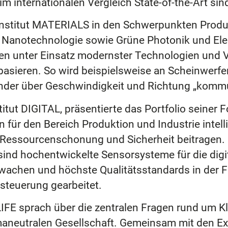
 internationalen Vergleich State-of-the-Art sind
 Institut MATERIALS in den Schwerpunkten Produ
 Nanotechnologie sowie Grüne Photonik und Elek
en unter Einsatz modernster Technologien und Ve
 basieren. So wird beispielsweise an Scheinwerf
ander über Geschwindigkeit und Richtung „kommu
titut DIGITAL, präsentierte das Portfolio seiner
 für den Bereich Produktion und Industrie intel
 Ressourcenschonung und Sicherheit beitragen.
ind hochentwickelte Sensorsysteme für die digi
wachen und höchste Qualitätsstandards in der F
steuerung gearbeitet.
LIFE sprach über die zentralen Fragen rund um K
imaneutralen Gesellschaft. Gemeinsam mit den E