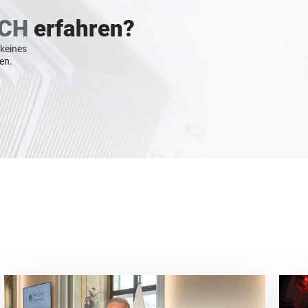
CH
erfahren?
 keines
en.