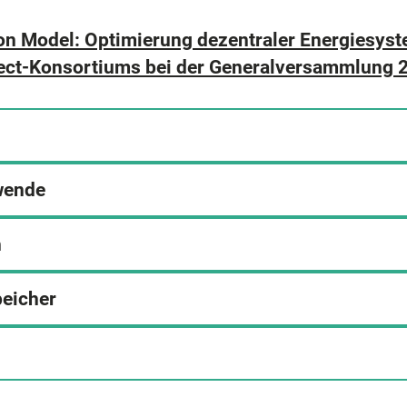
on Model: Optimierung dezentraler Energiesys
oject-Konsortiums bei der Generalversammlung 
ewende
n
peicher