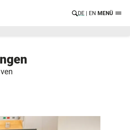
DE
EN
MENÜ
ungen
iven