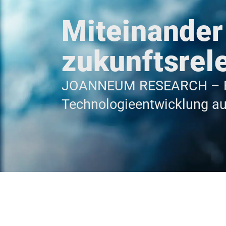
Miteinander
zukunfts­rel
JOANNEUM RESEARCH – F
Technologieentwicklung au