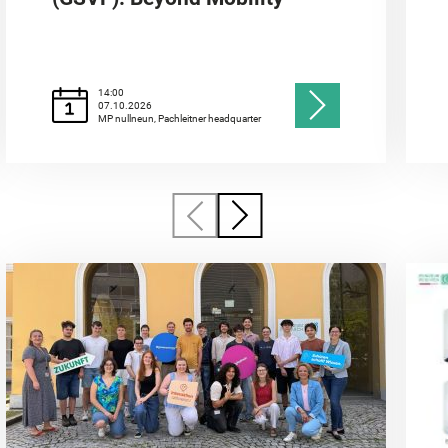
14:00
07.10.2026
MP nullneun, Pachleitner headquarter